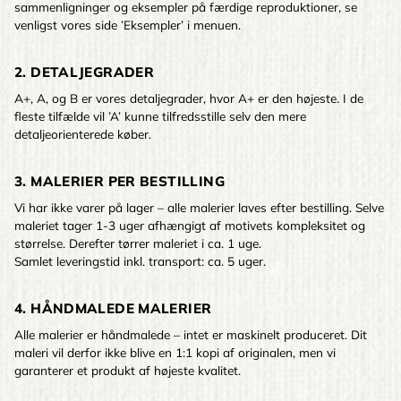
sammenligninger og eksempler på færdige reproduktioner, se
venligst vores side ’Eksempler’ i menuen.
2. DETALJEGRADER
A+, A, og B er vores detaljegrader, hvor A+ er den højeste. I de
fleste tilfælde vil ’A’ kunne tilfredsstille selv den mere
detaljeorienterede køber.
3. MALERIER PER BESTILLING
Vi har ikke varer på lager – alle malerier laves efter bestilling. Selve
maleriet tager 1-3 uger afhængigt af motivets kompleksitet og
størrelse. Derefter tørrer maleriet i ca. 1 uge.
Samlet leveringstid inkl. transport: ca. 5 uger.
4. HÅNDMALEDE MALERIER
Alle malerier er håndmalede – intet er maskinelt produceret. Dit
maleri vil derfor ikke blive en 1:1 kopi af originalen, men vi
garanterer et produkt af højeste kvalitet.