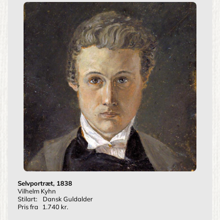
Selvportræt, 1838
Vilhelm Kyhn
Stilart:
Dansk Guldalder
Pris fra
1.740 kr.