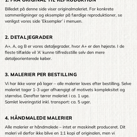
Billedet på denne side viser originalmaleriet. For konkrete
sammenligninger og eksempler på færdige reproduktioner, se
venligst vores side ’Eksempler’ i menuen.
2. DETALJEGRADER
A+, A, og B er vores detaljegrader, hvor A+ er den højeste. I de
fleste tilfælde vil ’A’ kunne tilfredsstille selv den mere
detaljeorienterede køber.
3. MALERIER PER BESTILLING
Vi har ikke varer på lager – alle malerier laves efter bestilling. Selve
maleriet tager 1-3 uger afhængigt af motivets kompleksitet og
størrelse. Derefter tørrer maleriet i ca. 1 uge.
Samlet leveringstid inkl. transport: ca. 5 uger.
4. HÅNDMALEDE MALERIER
Alle malerier er håndmalede – intet er maskinelt produceret. Dit
maleri vil derfor ikke blive en 1:1 kopi af originalen, men vi