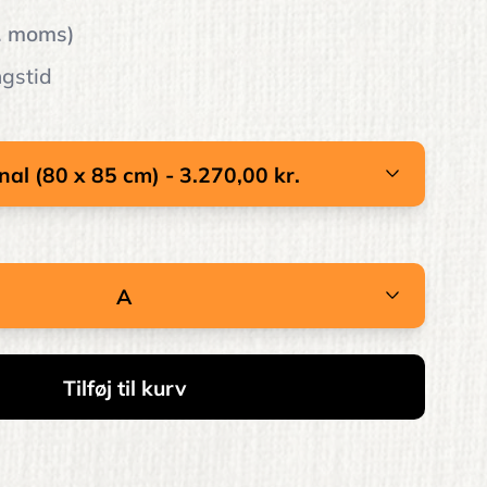
l. moms)
ngstid