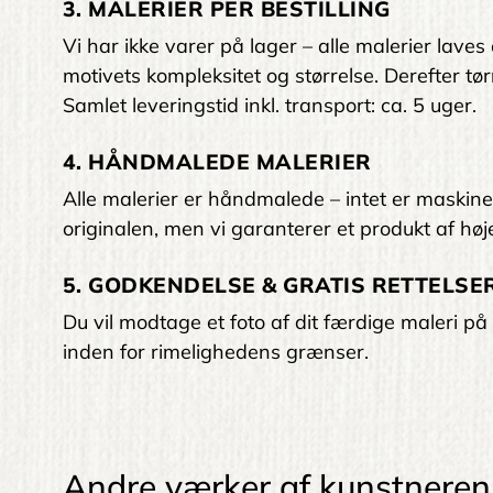
3. MALERIER PER BESTILLING
Vi har ikke varer på lager – alle malerier laves
motivets kompleksitet og størrelse. Derefter tørr
Samlet leveringstid inkl. transport: ca. 5 uger.
4. HÅNDMALEDE MALERIER
Alle malerier er håndmalede – intet er maskinelt
originalen, men vi garanterer et produkt af høje
5. GODKENDELSE & GRATIS RETTELSER
Du vil modtage et foto af dit færdige maleri på 
inden for rimelighedens grænser.
Andre værker af kunstneren