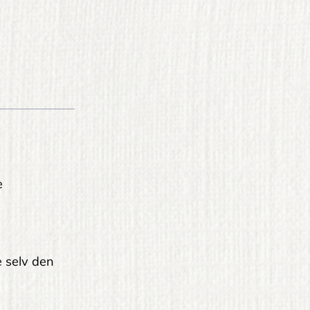
e
le selv den