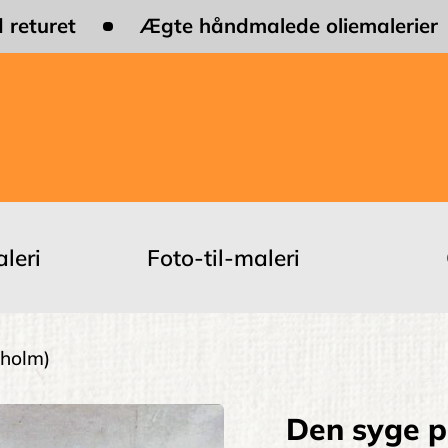
 returet
Ægte håndmalede oliemalerier
leri
Foto-til-maleri
nholm)
Den syge p