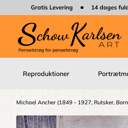
Skip
Gratis Levering
14 dages fuld
to
main
content
Main
navigation
Reproduktioner
Portrætma
Brødkrumme
Michael Ancher
(1849 - 1927, Rutsker, Bor