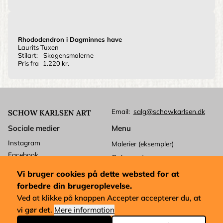
Rhododendron i Dagminnes have
Laurits Tuxen
Stilart:
Skagensmalerne
Pris fra
1.220 kr.
Email
salg@schowkarlsen.dk
SCHOW KARLSEN ART
Sociale medier
Menu
Instagram
Malerier (eksempler)
Facebook
Ophavsret
Betalingskort
Kundeservice
Vi bruger cookies på dette websted for at
Mastercard
Levering
forbedre din brugeroplevelse.
Visa
Forretningsbetingelser
Ved at klikke på knappen Accepter accepterer du, at
Dankort
vi gør det.
Mere information
Købsforkøb og udførelse