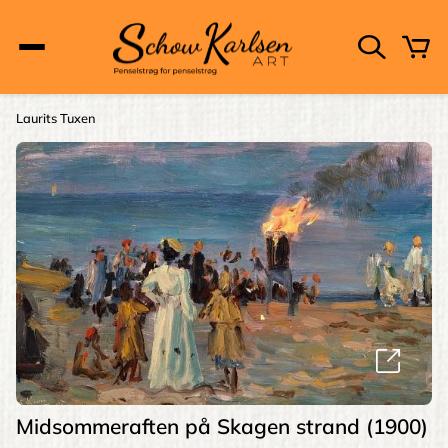
Skip
to
main
content
Main
Laurits Tuxen
Brødkrumme
navigation
Midsommeraften på Skagen strand (1900)