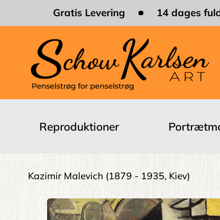
Skip
Gratis Levering
14 dages fuld
to
main
content
Main
navigation
Reproduktioner
Portrætma
Brødkrumme
Kazimir Malevich
(1879 - 1935, Kiev)