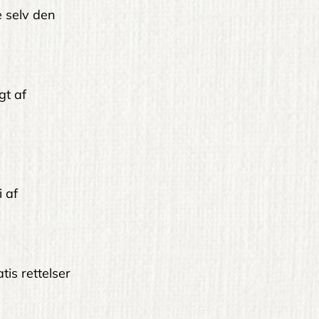
le selv den
gt af
i af
tis rettelser