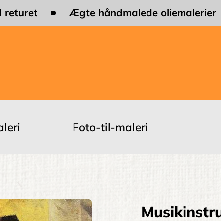
 returet
Ægte håndmalede oliemalerier
leri
Foto-til-maleri
Musikinstr