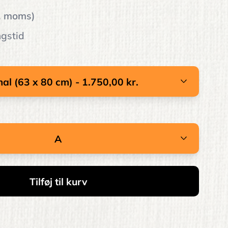
l. moms)
ngstid