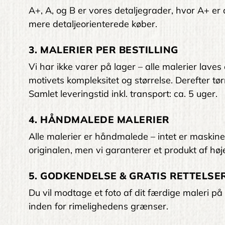
A+, A, og B er vores detaljegrader, hvor A+ er den
mere detaljeorienterede køber.
3. MALERIER PER BESTILLING
Vi har ikke varer på lager – alle malerier laves
motivets kompleksitet og størrelse. Derefter tørr
Samlet leveringstid inkl. transport: ca. 5 uger.
4. HÅNDMALEDE MALERIER
Alle malerier er håndmalede – intet er maskinelt
originalen, men vi garanterer et produkt af høje
5. GODKENDELSE & GRATIS RETTELSER
Du vil modtage et foto af dit færdige maleri på 
inden for rimelighedens grænser.