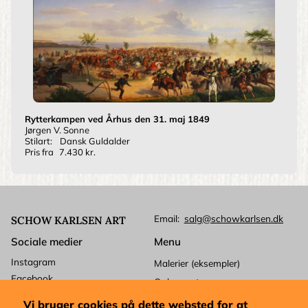
Rytterkampen ved Århus den 31. maj 1849
Jørgen V. Sonne
Stilart:
Dansk Guldalder
Pris fra
7.430 kr.
Email
salg@schowkarlsen.dk
SCHOW KARLSEN ART
Sociale medier
Menu
Instagram
Malerier (eksempler)
Facebook
Ophavsret
Betalingskort
Kundeservice
Vi bruger cookies på dette websted for at