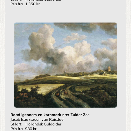
Pris fra
1.350 kr.
Road igennem en kornmark nær Zuider Zee
Jacob Isaakszoon van Ruisdael
Stilart:
Hollandsk Guldalder
Pris fra
980 kr.