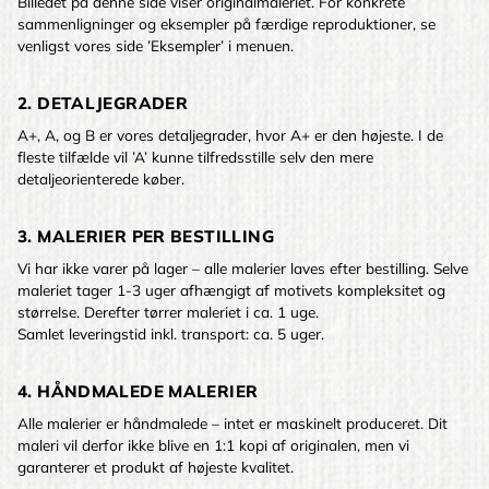
Billedet på denne side viser originalmaleriet. For konkrete
sammenligninger og eksempler på færdige reproduktioner, se
venligst vores side ’Eksempler’ i menuen.
2. DETALJEGRADER
A+, A, og B er vores detaljegrader, hvor A+ er den højeste. I de
fleste tilfælde vil ’A’ kunne tilfredsstille selv den mere
detaljeorienterede køber.
3. MALERIER PER BESTILLING
Vi har ikke varer på lager – alle malerier laves efter bestilling. Selve
maleriet tager 1-3 uger afhængigt af motivets kompleksitet og
størrelse. Derefter tørrer maleriet i ca. 1 uge.
Samlet leveringstid inkl. transport: ca. 5 uger.
4. HÅNDMALEDE MALERIER
Alle malerier er håndmalede – intet er maskinelt produceret. Dit
maleri vil derfor ikke blive en 1:1 kopi af originalen, men vi
garanterer et produkt af højeste kvalitet.