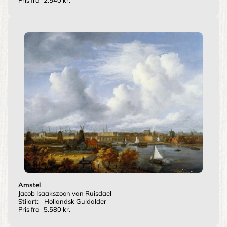
Pris fra
2.540 kr.
Amstel
Jacob Isaakszoon van Ruisdael
Stilart:
Hollandsk Guldalder
Pris fra
5.580 kr.