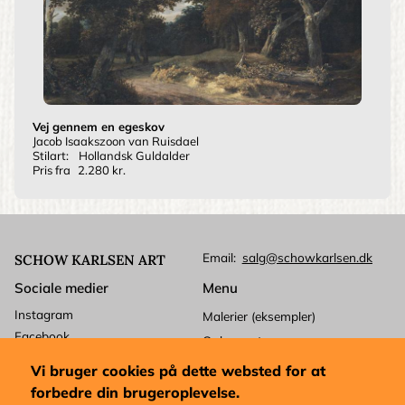
Vej gennem en egeskov
Jacob Isaakszoon van Ruisdael
Stilart:
Hollandsk Guldalder
Pris fra
2.280 kr.
Email
salg@schowkarlsen.dk
SCHOW KARLSEN ART
Sociale medier
Menu
Instagram
Malerier (eksempler)
Facebook
Ophavsret
Betalingskort
Kundeservice
Vi bruger cookies på dette websted for at
Mastercard
Levering
forbedre din brugeroplevelse.
Visa