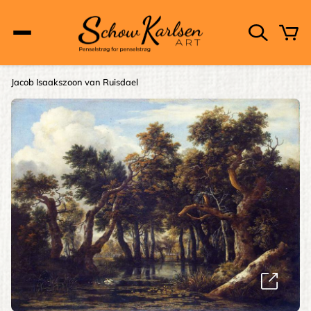
Skip
to
main
content
Main
Jacob Isaakszoon van Ruisdael
Brødkrumme
navigation