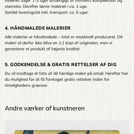
maleriet tager 1-3 uger afhængigt af motivets kompleksitet og
størrelse. Derefter tørrer maleriet i ca. 1 uge.
Samlet leveringstid inkl. transport: ca. 5 uger.
4. HÅNDMALEDE MALERIER
Alle malerier er håndmalede – intet er maskinelt produceret. Dit
maleri vil derfor ikke blive en 1:1 kopi af originalen, men vi
garanterer et produkt af højeste kvalitet.
5. GODKENDELSE & GRATIS RETTELSER AF DIG
Du vil modtage et foto af dit færdige maleri på email. Herefter har
du mulighed for at få foretaget gratis rettelser inden for
rimelighedens grænser.
Andre værker af kunstneren