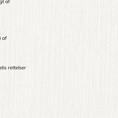
gt af
i af
tis rettelser