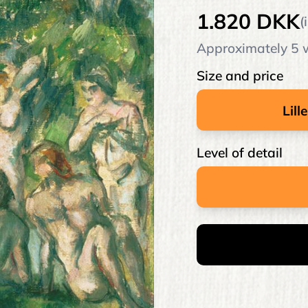
1.820 DKK
(
Approximately 5 w
Size and price
Level of detail