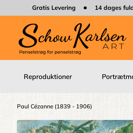
Skip
Gratis Levering
14 dages fuld
to
main
content
Main
navigation
Reproduktioner
Portrætma
Breadcrumb
Paul Cézanne
(1839 - 1906)