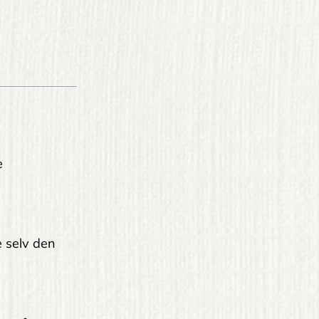
e
le selv den