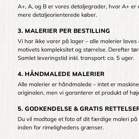
A+, A, og B er vores detaljegrader, hvor A+ er den
mere detaljeorienterede køber.
3. MALERIER PER BESTILLING
Vi har ikke varer på lager – alle malerier laves
motivets kompleksitet og størrelse. Derefter tørr
Samlet leveringstid inkl. transport: ca. 5 uger.
4. HÅNDMALEDE MALERIER
Alle malerier er håndmalede – intet er maskinelt
originalen, men vi garanterer et produkt af høje
5. GODKENDELSE & GRATIS RETTELSER
Du vil modtage et foto af dit færdige maleri på 
inden for rimelighedens grænser.