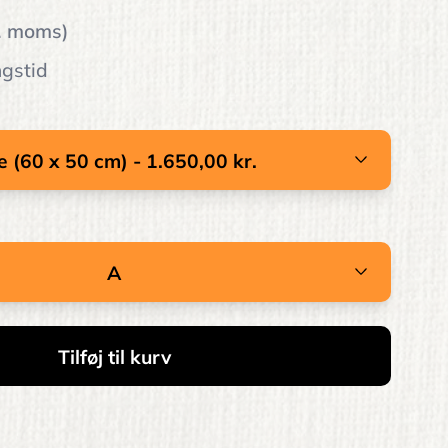
l. moms)
ngstid