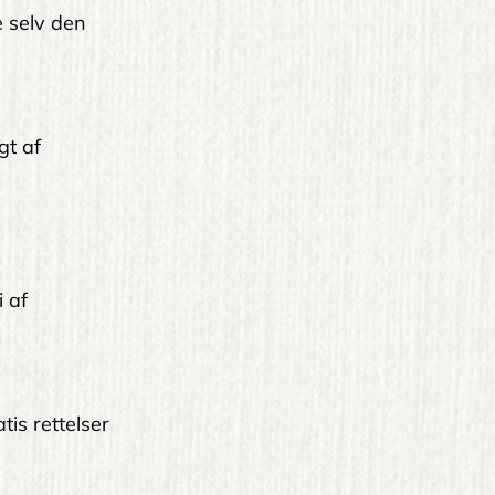
le selv den
gt af
i af
tis rettelser