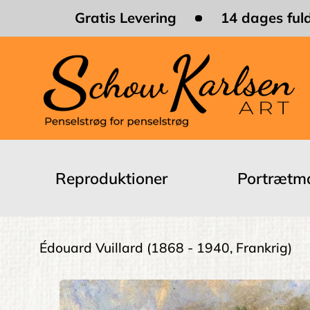
Skip
Gratis Levering
14 dages fuld
to
main
content
Main
navigation
Reproduktioner
Portrætma
Brødkrumme
Édouard Vuillard
(1868 - 1940, Frankrig)