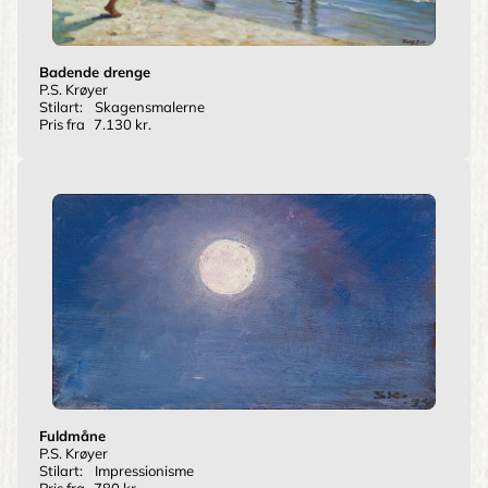
Badende drenge
P.S. Krøyer
Stilart:
Skagensmalerne
Pris fra
7.130 kr.
Fuldmåne
P.S. Krøyer
Stilart:
Impressionisme
Pris fra
780 kr.