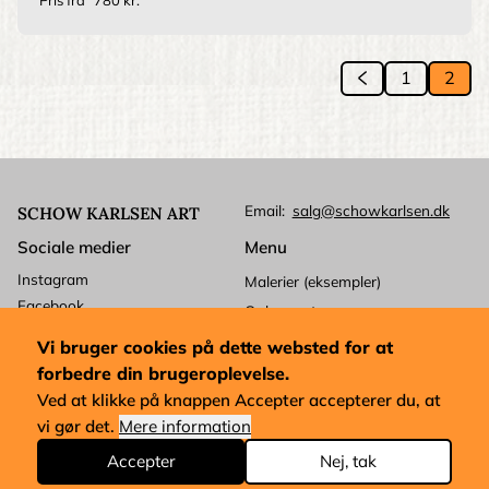
Si
‹‹
1
2
Previous
Side
Side
page
Email
salg@schowkarlsen.dk
SCHOW KARLSEN ART
Sociale medier
Menu
Instagram
Malerier (eksempler)
Facebook
Ophavsret
Betalingskort
Kundeservice
Vi bruger cookies på dette websted for at
Mastercard
Levering
forbedre din brugeroplevelse.
Visa
Forretningsbetingelser
Ved at klikke på knappen Accepter accepterer du, at
Dankort
vi gør det.
Mere information
Købsforkøb og udførelse
Malerihåndtering
Accepter
Nej, tak