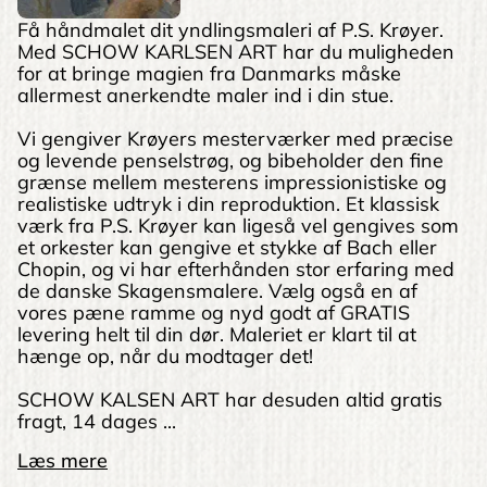
Få håndmalet dit yndlingsmaleri af P.S. Krøyer.
Med SCHOW KARLSEN ART har du muligheden
for at bringe magien fra Danmarks måske
allermest anerkendte maler ind i din stue.
Vi gengiver Krøyers mesterværker med præcise
og levende penselstrøg, og bibeholder den fine
grænse mellem mesterens impressionistiske og
realistiske udtryk i din reproduktion. Et klassisk
værk fra P.S. Krøyer kan ligeså vel gengives som
et orkester kan gengive et stykke af Bach eller
Chopin, og vi har efterhånden stor erfaring med
de danske Skagensmalere. Vælg også en af
vores pæne ramme og nyd godt af GRATIS
levering helt til din dør. Maleriet er klart til at
hænge op, når du modtager det!
SCHOW KALSEN ART har desuden altid gratis
fragt, 14 dages ...
Læs mere