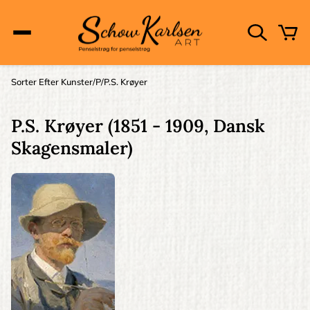
Skip
to
main
content
Main
Sorter Efter Kunster
P
P.S. Krøyer
Brødkrumme
navigation
P.S. Krøyer
(1851 - 1909, Dansk
Skagensmaler)