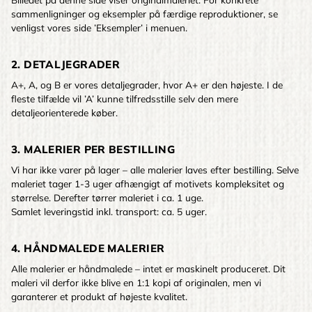
sammenligninger og eksempler på færdige reproduktioner, se
venligst vores side ’Eksempler’ i menuen.
2. DETALJEGRADER
A+, A, og B er vores detaljegrader, hvor A+ er den højeste. I de
fleste tilfælde vil ’A’ kunne tilfredsstille selv den mere
detaljeorienterede køber.
3. MALERIER PER BESTILLING
Vi har ikke varer på lager – alle malerier laves efter bestilling. Selve
maleriet tager 1-3 uger afhængigt af motivets kompleksitet og
størrelse. Derefter tørrer maleriet i ca. 1 uge.
Samlet leveringstid inkl. transport: ca. 5 uger.
4. HÅNDMALEDE MALERIER
Alle malerier er håndmalede – intet er maskinelt produceret. Dit
maleri vil derfor ikke blive en 1:1 kopi af originalen, men vi
garanterer et produkt af højeste kvalitet.