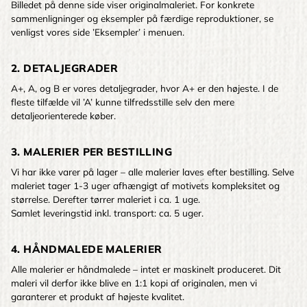
Billedet på denne side viser originalmaleriet. For konkrete
sammenligninger og eksempler på færdige reproduktioner, se
venligst vores side ’Eksempler’ i menuen.
2. DETALJEGRADER
A+, A, og B er vores detaljegrader, hvor A+ er den højeste. I de
fleste tilfælde vil ’A’ kunne tilfredsstille selv den mere
detaljeorienterede køber.
3. MALERIER PER BESTILLING
Vi har ikke varer på lager – alle malerier laves efter bestilling. Selve
maleriet tager 1-3 uger afhængigt af motivets kompleksitet og
størrelse. Derefter tørrer maleriet i ca. 1 uge.
Samlet leveringstid inkl. transport: ca. 5 uger.
4. HÅNDMALEDE MALERIER
Alle malerier er håndmalede – intet er maskinelt produceret. Dit
maleri vil derfor ikke blive en 1:1 kopi af originalen, men vi
garanterer et produkt af højeste kvalitet.