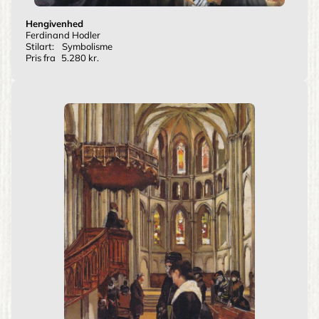
Hengivenhed
Ferdinand Hodler
Stilart:
Symbolisme
Pris fra
5.280 kr.