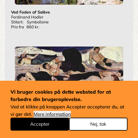
Ved Foden af Salève
Ferdinand Hodler
Stilart:
Symbolisme
Pris fra
860 kr.
Vi bruger cookies på dette websted for at
Nat
forbedre din brugeroplevelse.
Ferdinand Hodler
Stilart:
Symbolisme
Ved at klikke på knappen Accepter accepterer du, at
Pris fra
1 kr.
vi gør det.
Mere information
Accepter
Nej, tak