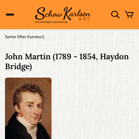
Skip
to
main
content
Main
Sorter Efter Kunster
J
Brødkrumme
navigation
John Martin
(1789 - 1854, Haydon
Bridge)