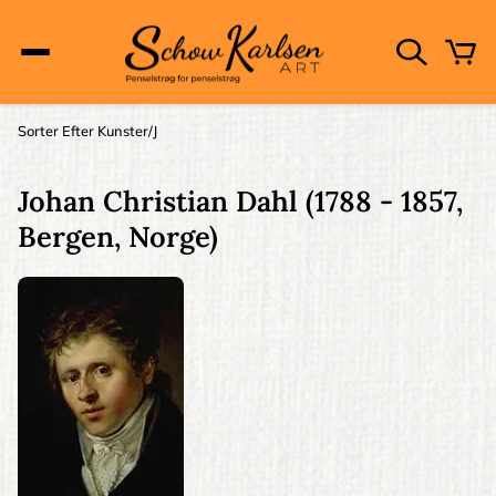
Skip
to
main
content
Main
Sorter Efter Kunster
J
Brødkrumme
navigation
Johan Christian Dahl
(1788 - 1857,
Bergen, Norge)