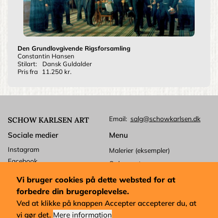
Den Grundlovgivende Rigsforsamling
Constantin Hansen
Stilart:
Dansk Guldalder
Pris fra
11.250 kr.
Email
salg@schowkarlsen.dk
SCHOW KARLSEN ART
Sociale medier
Menu
Instagram
Malerier (eksempler)
Facebook
Ophavsret
Betalingskort
Kundeservice
Vi bruger cookies på dette websted for at
Mastercard
Levering
forbedre din brugeroplevelse.
Visa
Forretningsbetingelser
Ved at klikke på knappen Accepter accepterer du, at
Dankort
vi gør det.
Mere information
Købsforkøb og udførelse