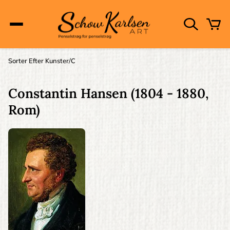
Skip
to
main
content
Main
Sorter Efter Kunster
C
Brødkrumme
navigation
Constantin Hansen
(1804 - 1880,
Rom)