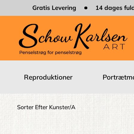
Skip
Gratis Levering
14 dages fuld
to
main
content
Main
navigation
Reproduktioner
Portrætma
Brødkrumme
Sorter Efter Kunster
A