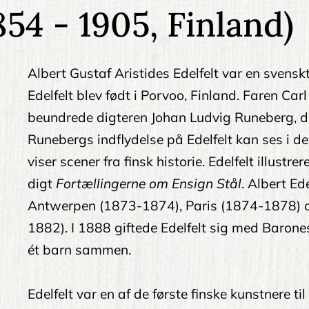
854 - 1905, Finland)
Albert Gustaf Aristides Edelfelt var en svensk
Edelfelt blev født i Porvoo, Finland. Faren Carl 
beundrede digteren Johan Ludvig Runeberg, der
Runebergs indflydelse på Edelfelt kan ses i de 
viser scener fra finsk historie. Edelfelt illust
digt
Fortællingerne om Ensign Stål
. Albert Ed
Antwerpen (1873-1874), Paris (1874-1878) o
1882). I 1888 giftede Edelfelt sig med Barones
ét barn sammen.
Edelfelt var en af ​​de første finske kunstnere t