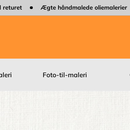
 returet
Ægte håndmalede oliemalerier
leri
Foto-til-maleri