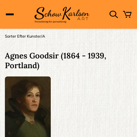
Skip
to
main
content
Main
Sorter Efter Kunster
A
Brødkrumme
navigation
Agnes Goodsir
(1864 - 1939,
Portland)